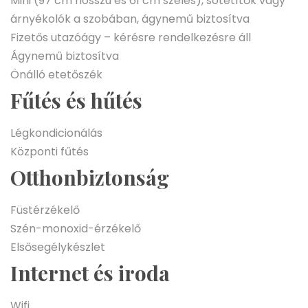
Mini (97 cm hosszú és 61 cm széles), sötétítők vagy
árnyékolók a szobában, ágynemű biztosítva
Fizetős utazóágy – kérésre rendelkezésre áll
Ágynemű biztosítva
Önálló etetőszék
Fűtés és hűtés
Légkondicionálás
Központi fűtés
Otthonbiztonság
Füstérzékelő
Szén-monoxid-érzékelő
Elsősegélykészlet
Internet és iroda
Wifi