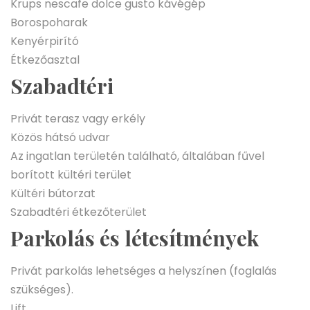
Krups nescafe dolce gusto kávégép
Borospoharak
Kenyérpirító
Étkezőasztal
Szabadtéri
Privát terasz vagy erkély
Közös hátsó udvar
Az ingatlan területén található, általában fűvel
borított kültéri terület
Kültéri bútorzat
Szabadtéri étkezőterület
Parkolás és létesítmények
Privát parkolás lehetséges a helyszínen (foglalás
szükséges).
Lift