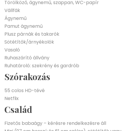
Törölköző, ágynemű, szappan, WC-papír
Vállfák
Ágynemű
Pamut ágynemű
Plusz párnák és takarók
Sötétítők/árnyékolók
Vasaló
Ruhaszárító állvány
Ruhatároló: szekrény és gardrób
Szórakozás
55 colos HD-tévé
Netflix
Család
Fizetős babaágy – kérésre rendelkezésre áll